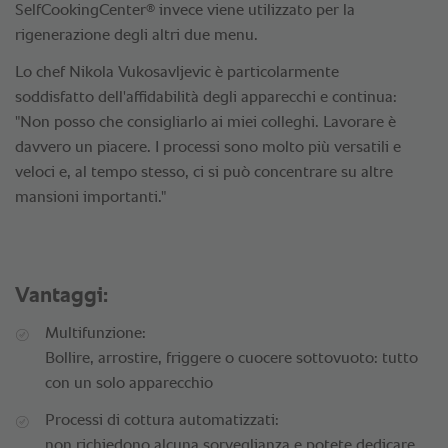
®
SelfCookingCenter
invece viene utilizzato per la
rigenerazione degli altri due menu.
Lo chef Nikola Vukosavljevic è particolarmente
soddisfatto dell'affidabilità degli apparecchi e continua:
"Non posso che consigliarlo ai miei colleghi. Lavorare è
davvero un piacere. I processi sono molto più versatili e
veloci e, al tempo stesso, ci si può concentrare su altre
mansioni importanti."
Vantaggi:
Multifunzione:
Bollire, arrostire, friggere o cuocere sottovuoto: tutto
con un solo apparecchio
Processi di cottura automatizzati:
non richiedono alcuna sorveglianza e potete dedicare