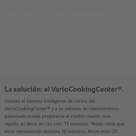
"Lo que me movió a comprar fue la
seguridad, el ahorro de tiempo y la
productividad."
- Betty Zanuttini, propietaria.
®
La solución: el VarioCookingCenter
.
Gracias al sistema inteligente de cocina del
®
VarioCookingCenter
y a su sistema de calentamiento
patentado puede prepararse el risotto mucho más
rápido, es decir, en tan solo 12 minutos. "Antes tenía que
estar removiendo durante 20 minutos. Antes eran 20