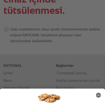
tütsülenmesi.