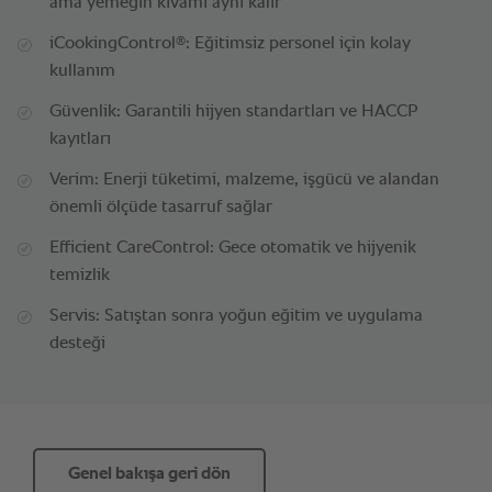
ama yemeğin kıvamı aynı kalır
®
iCookingControl
: Eğitimsiz personel için kolay
kullanım
Güvenlik: Garantili hijyen standartları ve HACCP
kayıtları
Verim: Enerji tüketimi, malzeme, işgücü ve alandan
önemli ölçüde tasarruf sağlar
Efficient CareControl: Gece otomatik ve hijyenik
temizlik
Servis: Satıştan sonra yoğun eğitim ve uygulama
desteği
Genel bakışa geri dön