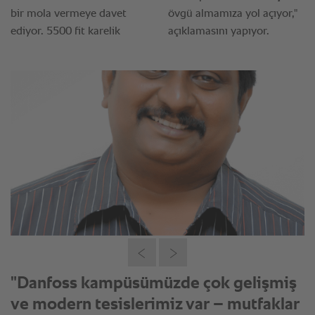
"Pilavdaki sonuçlar çok etkileyici:
Geleneksel ekipmanla 2,9 kilo elde