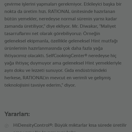
çevirme işlerini yapmaları gerekmiyor. Etkileyici başka bir
nokta da üretim hızı. RATIONAL ünitesinde hazırlanan
bütün yemekler, neredeyse normal sürenin yarısı kadar
zamanda üretiliyor," diye ekliyor. Mr. Diwakar, "Maliyet
tasarruflarını net olarak görebiliyoruz: Örneğin
geleneksel ekipmanla, özellikle geleneksel Hint mutfağı
ürünlerinin hazırlanmasında çok daha fazla yağa
®
ihtiyacımız olacaktı. SelfCookingCenter
neredeyse hiç
yağa ihtiyaç duymuyor ama geleneksel Hint yemekleriyle
aynı doku ve lezzeti sunuyor. Gıda endüstrisindeki
herkese, RATIONAL’ın mevcut en verimli ve gelişmiş
teknolojisini tavsiye ederim," diyor.
Yararları:
®
HiDensityControl
: Büyük miktarlar kısa sürede üretilir