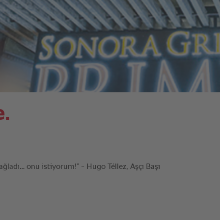
e.
ladı… onu istiyorum!” - Hugo Téllez, Aşçı Başı