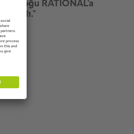
iyorum!”
ı Başı