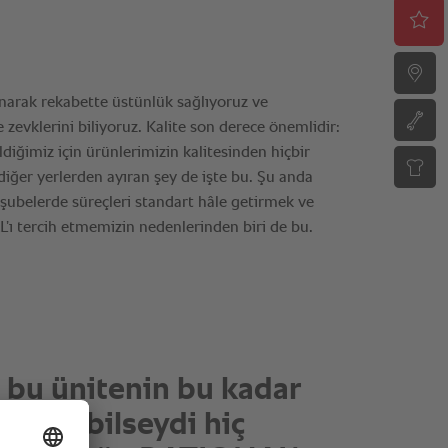
NAL mutfağımı daha
dare etmemi sağladı…