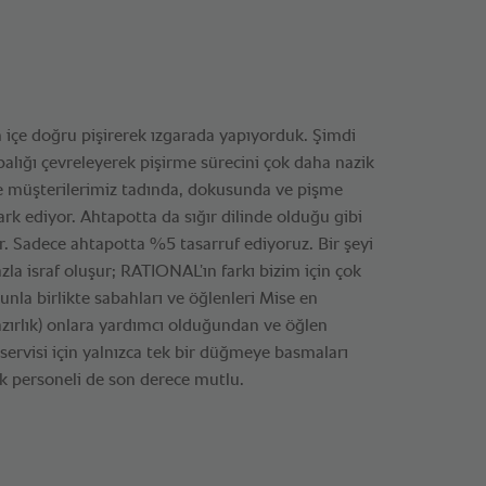
içe doğru pişirerek ızgarada yapıyorduk. Şimdi
alığı çevreleyerek pişirme sürecini çok daha nazik
 ve müşterilerimiz tadında, dokusunda ve pişme
rk ediyor. Ahtapotta da sığır dilinde olduğu gibi
r. Sadece ahtapotta %5 tasarruf ediyoruz. Bir şeyi
zla israf oluşur; RATIONAL’ın farkı bizim için çok
nla birlikte sabahları ve öğlenleri Mise en
azırlık) onlara yardımcı olduğundan ve öğlen
rvisi için yalnızca tek bir düğmeye basmaları
k personeli de son derece mutlu.