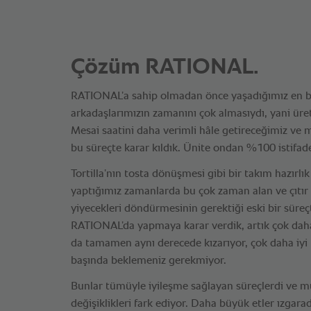
Çözüm RATIONAL.
RATIONAL’a sahip olmadan önce yaşadığımız en bü
arkadaşlarımızın zamanını çok almasıydı, yani ür
Mesai saatini daha verimli hâle getireceğimiz ve 
bu süreçte karar kıldık. Ünite ondan %100 istifade
Tortilla’nın tosta dönüşmesi gibi bir takım hazırlı
yaptığımız zamanlarda bu çok zaman alan ve çıtır çı
yiyecekleri döndürmesinin gerektiği eski bir süreç
RATIONAL’da yapmaya karar verdik, artık çok daha 
da tamamen aynı derecede kızarıyor, çok daha iyi 
başında beklemeniz gerekmiyor.
Bunlar tümüyle iyileşme sağlayan süreçlerdi ve m
değişiklikleri fark ediyor. Daha büyük etler ızgar