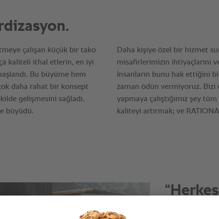
“RATIO
kolay i