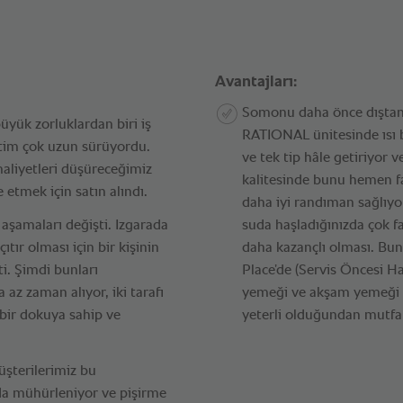
Avantajları:
Somonu daha önce dıştan 
yük zorluklardan biri iş
RATIONAL ünitesinde ısı b
etim çok uzun sürüyordu.
ve tek tip hâle getiriyor
maliyetleri düşüreceğimiz
kalitesinde bunu hemen fa
 etmek için satın alındı.
daha iyi randıman sağlıyo
k aşamaları değişti. Izgarada
suda haşladığınızda çok fa
tır olması için bir kişinin
daha kazançlı olması. Bunu
ti. Şimdi bunları
Place’de (Servis Öncesi H
az zaman alıyor, iki tarafı
yemeği ve akşam yemeği se
bir dokuya sahip ve
yeterli olduğundan mutfa
üşterilerimiz bu
ada mühürleniyor ve pişirme