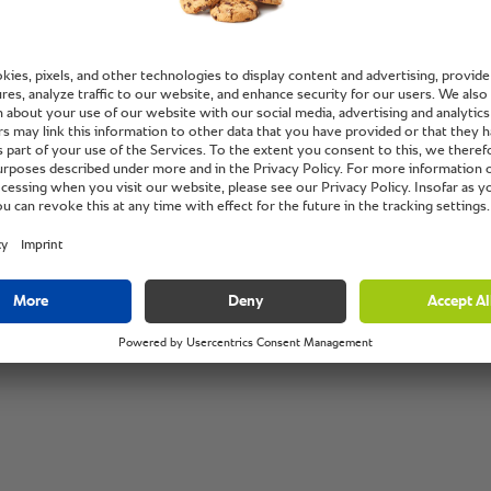
onu ist
Hugo Téllez, Aşç