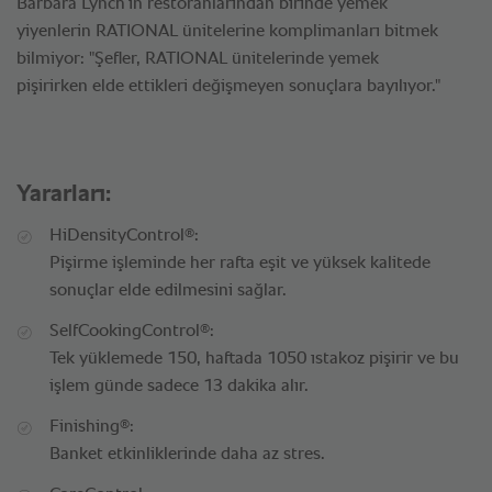
Barbara Lynch’in restoranlarından birinde yemek
yiyenlerin RATIONAL ünitelerine komplimanları bitmek
bilmiyor: "Şefler, RATIONAL ünitelerinde yemek
pişirirken elde ettikleri değişmeyen sonuçlara bayılıyor."
Yararları:
®
HiDensityControl
:
Pişirme işleminde her rafta eşit ve yüksek kalitede
sonuçlar elde edilmesini sağlar.
®
SelfCookingControl
:
Tek yüklemede 150, haftada 1050 ıstakoz pişirir ve bu
işlem günde sadece 13 dakika alır.
®
Finishing
:
Banket etkinliklerinde daha az stres.