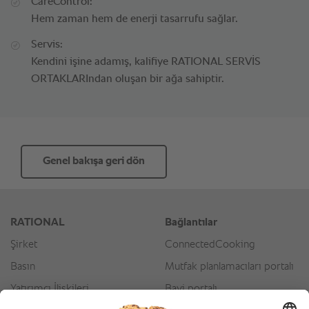
CareControl:
Hem zaman hem de enerji tasarrufu sağlar.
Servis:
Kendini işine adamış, kalifiye RATIONAL SERVİS
ORTAKLARIndan oluşan bir ağa sahiptir.
Genel bakışa geri dön