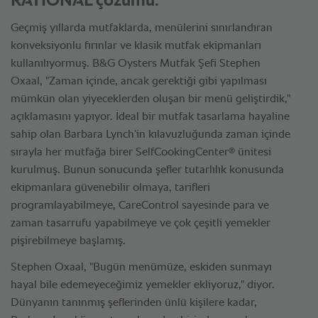
RATIONAL çözümü.
Geçmiş yıllarda mutfaklarda, menülerini sınırlandıran
konveksiyonlu fırınlar ve klasik mutfak ekipmanları
kullanılıyormuş. B&G Oysters Mutfak Şefi Stephen
Oxaal, "Zaman içinde, ancak gerektiği gibi yapılması
mümkün olan yiyeceklerden oluşan bir menü geliştirdik,"
açıklamasını yapıyor. İdeal bir mutfak tasarlama hayaline
sahip olan Barbara Lynch’in kılavuzluğunda zaman içinde
®
sırayla her mutfağa birer SelfCookingCenter
ünitesi
kurulmuş. Bunun sonucunda şefler tutarlılık konusunda
ekipmanlara güvenebilir olmaya, tarifleri
programlayabilmeye, CareControl sayesinde para ve
zaman tasarrufu yapabilmeye ve çok çeşitli yemekler
pişirebilmeye başlamış.
Stephen Oxaal, "Bugün menümüze, eskiden sunmayı
hayal bile edemeyeceğimiz yemekler ekliyoruz," diyor.
Dünyanın tanınmış şeflerinden ünlü kişilere kadar,