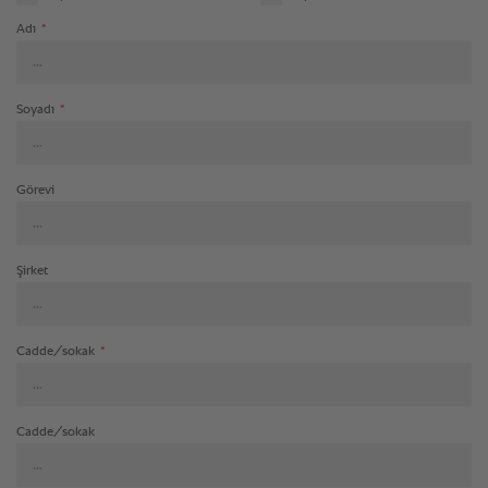
Adı
*
Soyadı
*
Görevi
Şirket
Cadde/sokak
*
Cadde/sokak