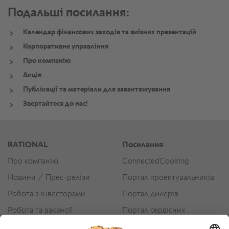
Подальші посилання:
Календар фінансових заходів та виїзних презентацій
Корпоративне управління
Про компанію
Акція
Публікації та матеріали для завантажування
Звертайтеся до нас!