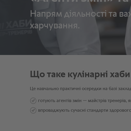
Напрям діяльності та в
харчування.