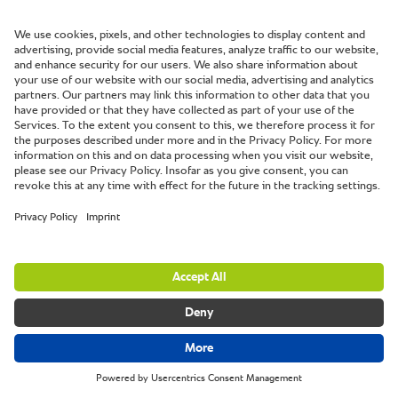
Karşılığını veriyor: Uzun lafın kısası yatırım
kendini hızla amortize eder ve aynı zamanda bu
ekipmanlarla çalışmak büyük keyif verir.
Uzmanlarımıza ulaşmak için buraya tıklayın
Broşürün tamamını indir