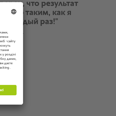
верен, что результат
менно таким, как я
, каждый раз!”
, шеф-повар.