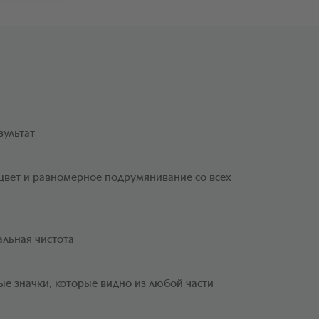
зультат
цвет и равномерное подрумянивание со всех
альная чистота
е значки, которые видно из любой части