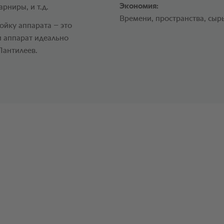
Экономия:
рниры, и т.д.
Времени, пространства, сыр
ойку аппарата – это
и аппарат идеально
Пантилеев.