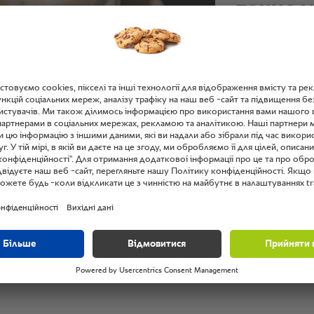
точно у
будет и
ожидаю
Роман Лазарев