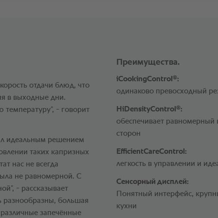
Преимущества.
®
iCookingControl
:
корость отдачи блюд, что
одинаково превосходный ре
ия в выходные дни.
®
HiDensityControl
:
 температуру”, - говорит
обеспечивает равномерный 
сторон
ал идеальным решением
EfficientCareControl:
товлении таких капризных
легкость в управлении и иде
ат нас не всегда
была не равномерной. С
Сенсорный дисплей:
й”, - рассказывает
Понятный интерфейс, крупны
ь разнообразны, большая
кухни
: различные запечённые