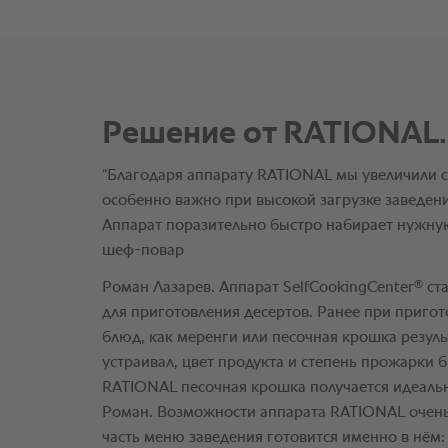
Решение от RATIONAL.
“Благодаря аппарату RATIONAL мы увеличили с
особенно важно при высокой загрузке заведен
Аппарат поразительно быстро набирает нужную
шеф-повар
®
Роман Лазарев. Аппарат SelfCookingCenter
ст
для приготовления десертов. Ранее при приго
блюд, как меренги или песочная крошка результ
устраивал, цвет продукта и степень прожарки 
RATIONAL песочная крошка получается идеально
Роман. Возможности аппарата RATIONAL очен
часть меню заведения готовится именно в нём