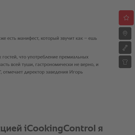
цией iCookingControl я