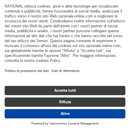
Quali sfide vorresti affrontare con un iCombi Pro? I
diversi formati degli apparecchi e le diverse varianti di
installazione consentono soluzioni personalizzate.
Lascia che il tuo iCombi Pro faccia il suo lavoro:
› Minori costi di investimento
› Poco personale
› Ingombro ridotto in meno di 1 m² circa
› Flessibilità al cambio del menù
› Risultati assicurati
› Fino al 70% di risparmio energetico rispetto agli
apparecchi di cottura tradizionali
Il risultato: Dimensioni e prestazioni all'altezza
delle sfide quotidiane.