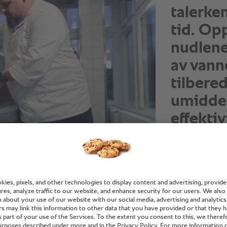
talerken
tid. Op
nudlene
av vann
tilbere
umiddelb
effektiv
Oliver Jalaß, ca