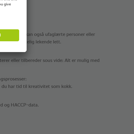
gsprosesser kan også ufaglærte personer eller
. Det er virkelig lekende lett.
iterer eller tilbereder sous vide: Alt er mulig med
ngsprosesser:
 du har tid til kreativitet som kokk.
rd og HACCP-data.