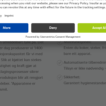
®
gCenter
.
Fordeler:
Enkel betjening:
vært effektiv flyt. „Vi har
Med definerte tilberednin
på talerkenen i løpet av
vikarer betjene apparatene
heves automatisk opp av
Multifunksjonell:
n umiddelbart fylle på. Det
Enten du koker, steker, fr
Hver dag produserer vi 1400
bare ett apparat.
ksjonskapasitet får vi med
Slik at kjøttet kan stekes
Automatiserte tilberedni
tighet og kraft gjør at
Tilsyn er ikke nødvendig -
tlagingsprosesser sikrer
Sikkerhet:
roduksjon blir alt rengjort
Garantert hygienestanda
 kleber. "Apparatene er
smil.