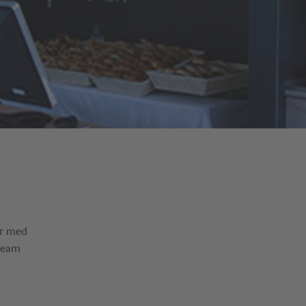
er med
 team