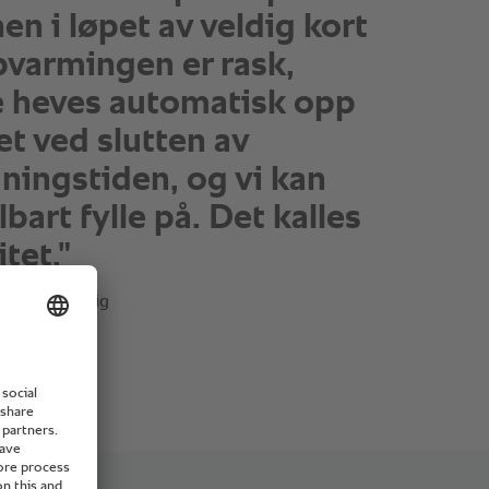
en i løpet av veldig kort
pvarmingen er rask,
 heves automatisk opp
et ved slutten av
dningstiden, og vi kan
art fylle på. Det kalles
itet."
teringansvarlig