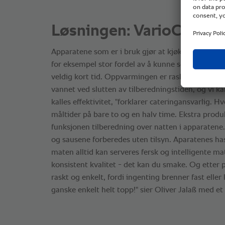
Løsningen: VarioCookin
Apparatene som er i bruk gjør at kjøkkenet har en s
for eksempel stor fordel av å kunne servere pasta 
veldig kort tid. Oppvarmingen er rask, nudlene 
vannet ved slutten av tilberedningstiden, og vi ka
kalles effektivitet, "forklarer cateringansvarlig. 
måltider på bare to og en halv time. Ekstra produ
funksjonen tilberedning over natten i apparatene. 
og sausene forberedes uten tilsyn. Aparatenes has
maten alltid kan serveres fersk og intelligente ma
konsistent kvalitet - det kan du smake. Og etter p
raskt og enkelt, fordi ingenting brenner fast eller
ganske enkelt helt topp!" sier Oliver Jalaß med et 