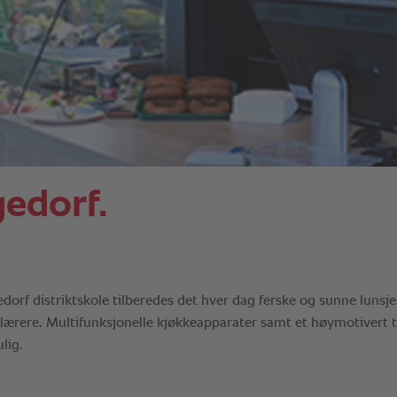
gedorf.
orf distriktskole tilberedes det hver dag ferske og sunne lunsj
 lærere. Multifunksjonelle kjøkkeapparater samt et høymotivert
lig.