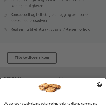
Detaljert rådgivning som fører til individuelle
løsningsmuligheter
Konseptuell og helhetlig planlegging av interiør,
kjøkken og prosedyrer
Realisering til et attraktivt pris-/ytelses-forhold
Tilbake til oversikten