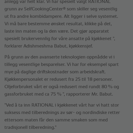
anlegg var helt klar. Vi har spesielt valgt RATIONAL
®
grunn av SelfCookingCenter
som skiller seg vesentlig
ut fra andre kombidampere. Alt ligger i selve systemet.
Vi må bare bestemme ønsket resultat, klikke på det,
laste inn maten og la den være. Det gjør apparatet
spesielt brukervennlig for våre ansatte på kjøkkenet ",
forklarer Adishmeshma Babut, kjøkkensjef.
På grunn av den avanserte teknologien oppnådde vi i
tillegg vesentlige besparelser. Vi har for eksempel spart
mye på daglige driftskostnader som arbeidskraft.
Kjøkkenpersonalet er redusert fra 25 til 18 personer.
Oljeforbruket vårt er også redusert med rundt 80 % og
gassforbruket med ca 75 % ", rapporterer Mr. Babut.
"Ved å ta inn RATIONAL i kjøkkenet vårt har vi hatt stor
suksess med tilberednings av sør- og nordindiske retter
ettersom maten får den samme smaken som med
tradisjonell tilberedning."