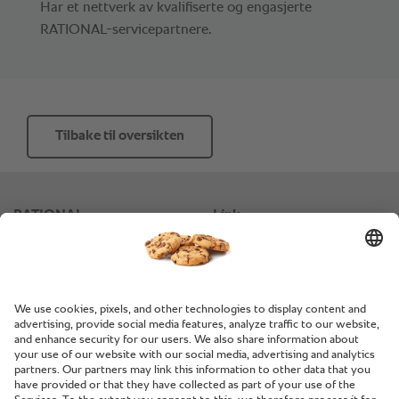
Har et nettverk av kvalifiserte og engasjerte
RATIONAL-servicepartnere.
Tilbake til oversikten