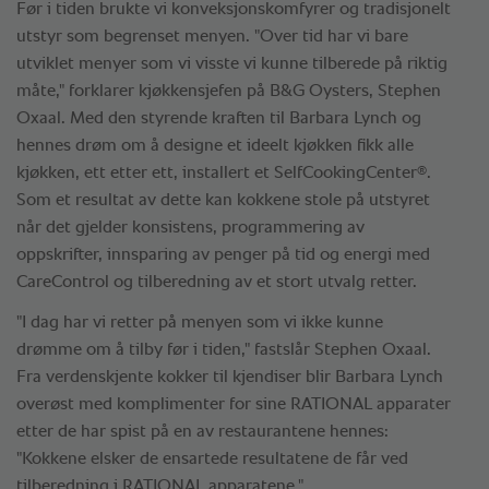
Før i tiden brukte vi konveksjonskomfyrer og tradisjonelt
utstyr som begrenset menyen. "Over tid har vi bare
utviklet menyer som vi visste vi kunne tilberede på riktig
måte," forklarer kjøkkensjefen på B&G Oysters, Stephen
Oxaal. Med den styrende kraften til Barbara Lynch og
hennes drøm om å designe et ideelt kjøkken fikk alle
®
kjøkken, ett etter ett, installert et SelfCookingCenter
.
Som et resultat av dette kan kokkene stole på utstyret
når det gjelder konsistens, programmering av
oppskrifter, innsparing av penger på tid og energi med
CareControl og tilberedning av et stort utvalg retter.
"I dag har vi retter på menyen som vi ikke kunne
drømme om å tilby før i tiden," fastslår Stephen Oxaal.
Fra verdenskjente kokker til kjendiser blir Barbara Lynch
overøst med komplimenter for sine RATIONAL apparater
etter de har spist på en av restaurantene hennes:
"Kokkene elsker de ensartede resultatene de får ved
tilberedning i RATIONAL apparatene."