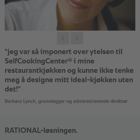
"Ingen retter forlater vårt kjøkken uten
å ha vært i kontakt med et av våre
®
SelfCookingCenter
apparater.”
Jefferson Macklin, direktør og medeier
RATIONAL-løsningen.