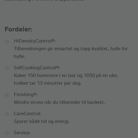
Fordeler:
®
HiDensityControl
:
Tilberedningen gir ensartet og topp kvalitet, hylle for
hylle.
®
SelfCookingControl
:
Koker 150 hummere i en last og 1050 på en uke,
hvilket tar 13 minutter per dag.
®
Finishing
:
Mindre stress når du tilbereder til bankett.
CareControl:
Sparer både tid og energi.
Service: