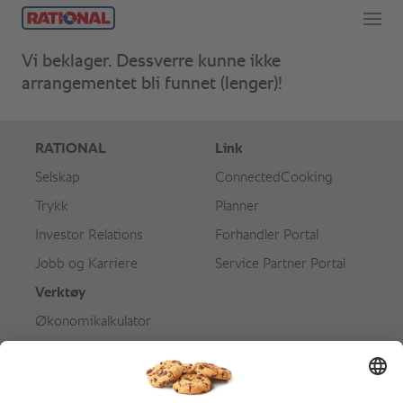
Vi beklager. Dessverre kunne ikke
arrangementet bli funnet (lenger)!