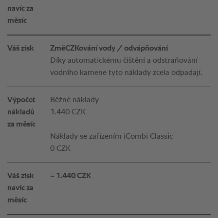
navíc za
měsíc
Váš zisk
ZměCZKování vody / odvápňování
Díky automatickému čištění a odstraňování
vodního kamene tyto náklady zcela odpadají.
Výpočet
Běžné náklady
nákladů
1.440 CZK
za měsíc
Náklady se zařízením iCombi Classic
0 CZK
Váš zisk
= 1.440 CZK
navíc za
měsíc