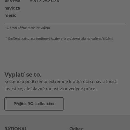
Váš zisk
= 877.752 CZK
navíc za
měsíc
* Oproti běžné technice vaření.
** Smíšená kalkulace hodinové sazby pro pracovní sílu na vaření/čištění.