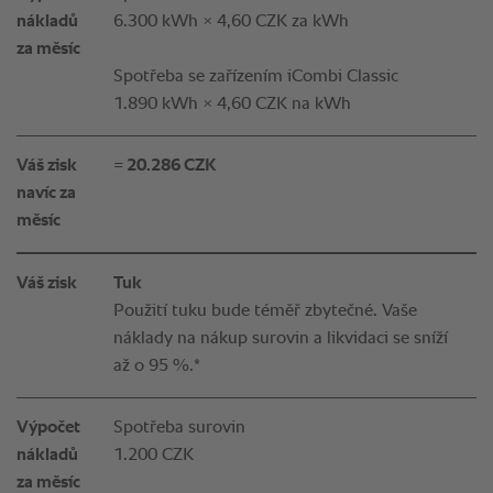
nákladů
6.300 kWh × 4,60 CZK za kWh
za měsíc
Spotřeba se zařízením iCombi Classic
1.890 kWh × 4,60 CZK na kWh
Váš zisk
= 20.286 CZK
navíc za
měsíc
Váš zisk
Tuk
Použití tuku bude téměř zbytečné. Vaše
náklady na nákup surovin a likvidaci se sníží
až o 95 %.*
Výpočet
Spotřeba surovin
nákladů
1.200 CZK
za měsíc