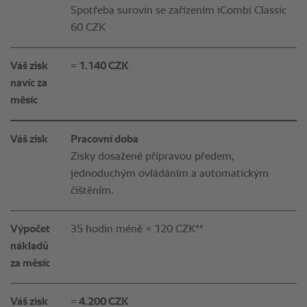
Spotřeba surovin se zařízením iCombi Classic
60 CZK
Váš zisk
= 1.140 CZK
navíc za
měsíc
Váš zisk
Pracovní doba
Zisky dosažené přípravou předem,
jednoduchým ovládáním a automatickým
čištěním.
Výpočet
35 hodin méně × 120 CZK**
nákladů
za měsíc
Váš zisk
= 4.200 CZK