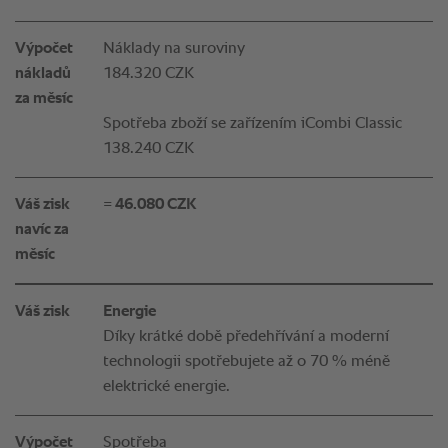
Výpočet
Náklady na suroviny
nákladů
184.320 CZK
za měsíc
Spotřeba zboží se zařízením iCombi Classic
138.240 CZK
Váš zisk
= 46.080 CZK
navíc za
měsíc
Váš zisk
Energie
Díky krátké době předehřívání a moderní
technologii spotřebujete až o 70 % méně
elektrické energie.
Výpočet
Spotřeba