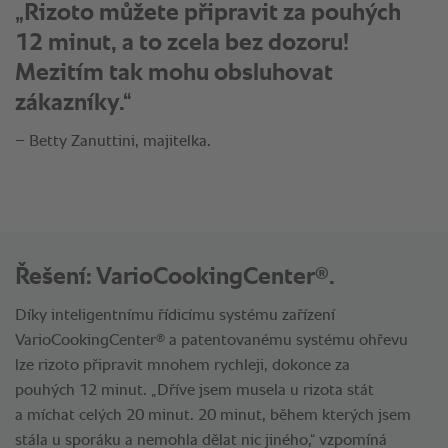
„To, co mě přimělo ke koupi, byla
bezpečnost, úspora času
a produktivita.“
– Betty Zanuttini, majitelka.
®
Řešení: VarioCookingCenter
.
Díky inteligentnímu řídicímu systému zařízení
®
VarioCookingCenter
a patentovanému systému ohřevu
lze rizoto připravit mnohem rychleji, dokonce za
pouhých 12 minut. „Dříve jsem musela u rizota stát
a míchat celých 20 minut. 20 minut, během kterých jsem
stála u sporáku a nemohla dělat nic jiného,“ vzpomíná