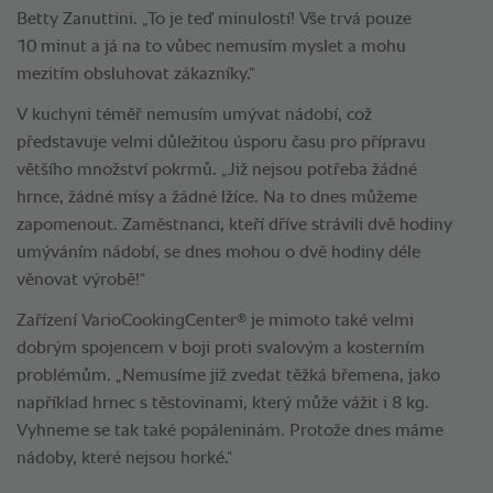
Betty Zanuttini. „To je teď minulostí! Vše trvá pouze
10 minut a já na to vůbec nemusím myslet a mohu
mezitím obsluhovat zákazníky.“
V kuchyni téměř nemusím umývat nádobí, což
představuje velmi důležitou úsporu času pro přípravu
většího množství pokrmů. „Již nejsou potřeba žádné
hrnce, žádné mísy a žádné lžíce. Na to dnes můžeme
zapomenout. Zaměstnanci, kteří dříve strávili dvě hodiny
umýváním nádobí, se dnes mohou o dvě hodiny déle
věnovat výrobě!“
®
Zařízení VarioCookingCenter
je mimoto také velmi
dobrým spojencem v boji proti svalovým a kosterním
problémům. „Nemusíme již zvedat těžká břemena, jako
například hrnec s těstovinami, který může vážit i 8 kg.
Vyhneme se tak také popáleninám. Protože dnes máme
nádoby, které nejsou horké.“