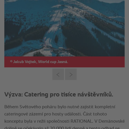
©
Jakub Vojtek, World cup Jasná.