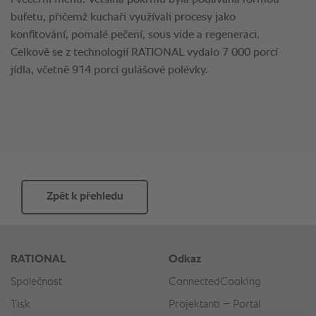
i večerní menu. Většina pokrmů byla podávána formou
bufetu, přičemž kuchaři využívali procesy jako
konfitování, pomalé pečení, sous vide a regeneraci.
Celkově se z technologií RATIONAL vydalo 7 000 porcí
jídla, včetně 914 porcí gulášové polévky.
Zpět k přehledu