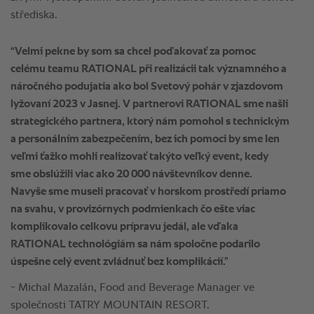
“Velmi pekne by som sa chcel poďakovať za pomoc
celému teamu RATIONAL při realizácii tak významného a
náročného podujatia ako bol Svetový pohár v zjazdovom
lyžovaní 2023 v Jasnej. V partnerovi RATIONAL sme našli
strategického partnera, ktorý nám pomohol s technickým
a personálním zabezpečením, bez ich pomoci by sme len
veľmi ťažko mohli realizovať takýto veľký event, kedy
sme obslúžili viac ako 20 000 návštevníkov denne.
Navyše sme museli pracovať v horskom prostředí priamo
na svahu, v provizórnych podmienkach čo ešte viac
komplikovalo celkovu prípravu jedál, ale vďaka
RATIONAL technológiám sa nám spoločne podarilo
úspešne celý event zvládnuť bez komplikácií.”
- Michal Mazalán, Food and Beverage Manager ve
společnosti TATRY MOUNTAIN RESORT.