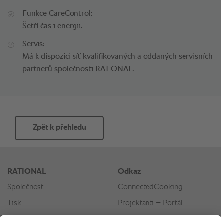
Funkce CareControl:
Šetří čas i energii.
Servis:
Má k dispozici síť kvalifikovaných a oddaných servisních
partnerů společnosti RATIONAL.
Zpět k přehledu