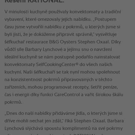
Řešení RATIONAL.
V minulosti kuchyně používaly konvektomaty a tradiční
vybavení, které omezovaly jejich nabídku. „Postupem
času jsme vytvořili nabídku z pokrmů, u kterých jsme si
byli jisti, že je dokážeme připravit správně,“ vysvětluje
šéfkuchař restaurace B&G Oysters Stephen Oxaal. Díky
vůdčí síle Barbary Lynchové a jejímu snu o navržení
ideální kuchyně se nám postupně podařilo nainstalovat
®
konvektomaty SelfCookingCenter
do všech našich
kuchyní. Naši šéfkuchaři se tak nyní mohou spolehnout
na konzistentnost pokrmů připravovaných v těchto
zařízeních, mohou programovat recepty, šetřit peníze,
čas i energii díky funkci CareControl a vařit širokou škálu
pokrmů.
„Dnes do naší nabídky přidáváme jídla, o kterých jsme si
dříve mohli nechat jen zdát,“ říká Stephen Oxaal. Barbara
Lynchová slýchává spoustu komplimentů na své pokrmy