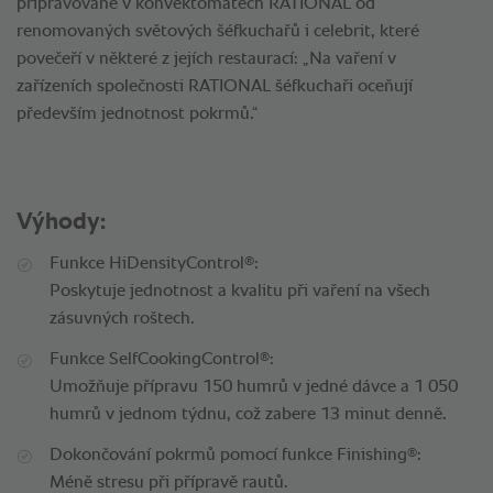
připravované v konvektomatech RATIONAL od
renomovaných světových šéfkuchařů i celebrit, které
povečeří v některé z jejích restaurací: „Na vaření v
zařízeních společnosti RATIONAL šéfkuchaři oceňují
především jednotnost pokrmů.“
Výhody:
®
Funkce HiDensityControl
:
Poskytuje jednotnost a kvalitu při vaření na všech
zásuvných roštech.
®
Funkce SelfCookingControl
:
Umožňuje přípravu 150 humrů v jedné dávce a 1 050
humrů v jednom týdnu, což zabere 13 minut denně.
®
Dokončování pokrmů pomocí funkce Finishing
:
Méně stresu při přípravě rautů.