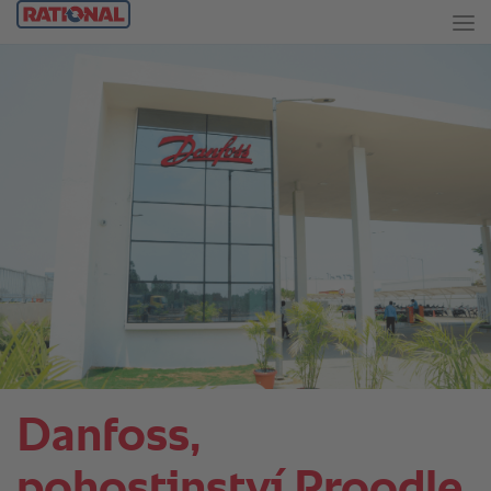
Danfoss,
pohostinství Proodle.