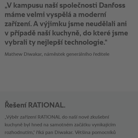
„Výsledek vaření rýže je neodolatelný:
V tradičním zařízení bychom dostali
z jednoho kila rýže 2,9 kilo, zatímco při
použití našeho konvektomatu
®
SelfCookingCenter
činí výtěžek
4 kila.“
Mathew Diwakar, náměstek generálního ředitele
Řešení RATIONAL.
„Výběr zařízení RATIONAL do naší nové zkušební
kuchyně byl hned na samotném začátku vynikajícím
rozhodnutím,“ říká pan Diwakar. Většina pomocníků