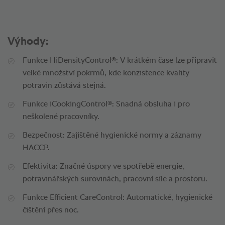
Výhody:
®
Funkce HiDensityControl
: V krátkém čase lze připravit
velké množství pokrmů, kde konzistence kvality
potravin zůstává stejná.
®
Funkce iCookingControl
: Snadná obsluha i pro
neškolené pracovníky.
Bezpečnost: Zajištěné hygienické normy a záznamy
HACCP.
Efektivita: Značné úspory ve spotřebě energie,
potravinářských surovinách, pracovní síle a prostoru.
Funkce Efficient CareControl: Automatické, hygienické
čištění přes noc.