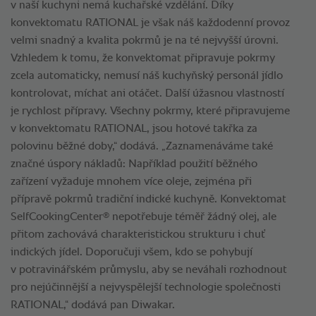
v naší kuchyni nemá kuchařské vzdělání. Díky
konvektomatu RATIONAL je však náš každodenní provoz
velmi snadný a kvalita pokrmů je na té nejvyšší úrovni.
Vzhledem k tomu, že konvektomat připravuje pokrmy
zcela automaticky, nemusí náš kuchyňský personál jídlo
kontrolovat, míchat ani otáčet. Další úžasnou vlastností
je rychlost přípravy. Všechny pokrmy, které připravujeme
v konvektomatu RATIONAL, jsou hotové takřka za
polovinu běžné doby,“ dodává. „Zaznamenáváme také
značné úspory nákladů: Například použití běžného
zařízení vyžaduje mnohem více oleje, zejména při
přípravě pokrmů tradiční indické kuchyně. Konvektomat
®
SelfCookingCenter
nepotřebuje téměř žádný olej, ale
přitom zachovává charakteristickou strukturu i chuť
indických jídel. Doporučuji všem, kdo se pohybují
v potravinářském průmyslu, aby se neváhali rozhodnout
pro nejúčinnější a nejvyspělejší technologie společnosti
RATIONAL,“ dodává pan Diwakar.