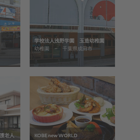
学校法人浅野学園 玉造幼稚園
幼稚園 – 千葉県成田市
護老人
KOBE new WORLD