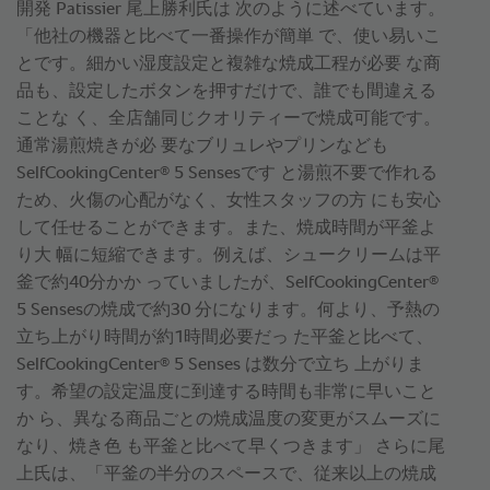
開発 Patissier 尾上勝利氏は 次のように述べています。
「他社の機器と比べて一番操作が簡単 で、使い易いこ
とです。細かい湿度設定と複雑な焼成工程が必要 な商
品も、設定したボタンを押すだけで、誰でも間違える
ことな く、全店舗同じクオリティーで焼成可能です。
通常湯煎焼きが必 要なブリュレやプリンなども
®
SelfCookingCenter
5 Sensesです と湯煎不要で作れる
ため、火傷の心配がなく、女性スタッフの方 にも安心
して任せることができます。また、焼成時間が平釜よ
り大 幅に短縮できます。例えば、シュークリームは平
®
釜で約40分かか っていましたが、SelfCookingCenter
5 Sensesの焼成で約30 分になります。何より、予熱の
立ち上がり時間が約1時間必要だっ た平釜と比べて、
®
SelfCookingCenter
5 Senses は数分で立ち 上がりま
す。希望の設定温度に到達する時間も非常に早いこと
か ら、異なる商品ごとの焼成温度の変更がスムーズに
なり、焼き色 も平釜と比べて早くつきます」 さらに尾
上氏は、「平釜の半分のスペースで、従来以上の焼成