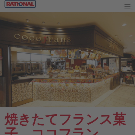
焼きたてフランス菓
子 ココフラン。