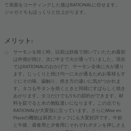
て表面をコーティングした後はRATIONALに任せます。
ジャガイモもほっくりと仕上がります。
メリット:
サーモンを焼く時、以前は鉄板で焼いていたため最初
は外側が焼け、次に中まで火が通っていました。現在
ではRATIONALのおかげで、サーモン全体に火が通り
ます。じっくりと焼け均一に火が通るためお客様もす
ぐにその味、歯触り、焼き方の違いに気がつかれま
す。タコも牛タンを焼くときと同様にすばらしく焼き
あがります。タコだけでも5％の節約ができます。材
料を茹でると水の無駄遣いになります。この点でも
RATIONALが大変役に立っています。さらにMise en
Placeの機能は厨房スタッフにも大変好評です。午前
と午後、昼食用と夕食用にそれぞれボタンを押しさえ