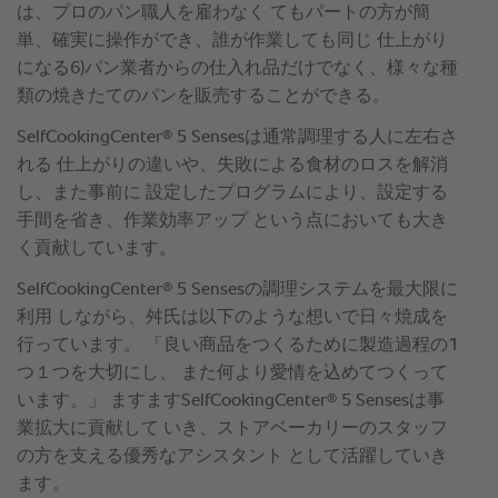
は、プロのパン職人を雇わなく てもパートの方が簡
単、確実に操作ができ、誰が作業しても同じ 仕上がり
になる6)パン業者からの仕入れ品だけでなく、様々な種
類の焼きたてのパンを販売することができる。
®
SelfCookingCenter
5 Sensesは通常調理する人に左右さ
れる 仕上がりの違いや、失敗による食材のロスを解消
し、また事前に 設定したプログラムにより、設定する
手間を省き、作業効率アップ という点においても大き
く貢献しています。
®
SelfCookingCenter
5 Sensesの調理システムを最大限に
利用 しながら、舛氏は以下のような想いで日々焼成を
行っています。 「良い商品をつくるために製造過程の1
つ１つを大切にし、 また何より愛情を込めてつくって
®
います。」 ますますSelfCookingCenter
5 Sensesは事
業拡大に貢献して いき、ストアベーカリーのスタッフ
の方を支える優秀なアシスタント として活躍していき
ます。