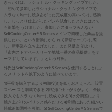
きっかけは、ラショナ ル・クッキングライブでした。
「初めて参加したラショナル・クッキ ングライブで、
ムラなく均一に焼きあがった完成度の高いパンに 感動
し、しっとり仕上がったパンを試食したときにはとて
も衝撃を うけました。参加したスタッフみんなが
®
SelfCookingCenter
5 Sensesメインで調理した商品を提
供したい、という衝動にから れて新店オープンに際
し、新事業を立ち上げました。また発足当 初より、
『市内ストアベーカリーで地域一番の商品提供』をテ
ーマ にしています。」という舛氏。
®
舛氏はSelfCookingCenter
5 Sensesを使用することによ
るメリ ットを以下のように述べています。
1)平釜を購入するより初期投資を低くおさえられ、設置
スペー スも削減できる 2)格別に仕上がりがよく、全段
投入でもムラ なく均一に焼成できる3)水分調整により
焼き上がりのパリッと感をだせる4)希望にあった細かい
®
焼成追加調整も可能、5) SelfCookingCenter
5 Sensesで