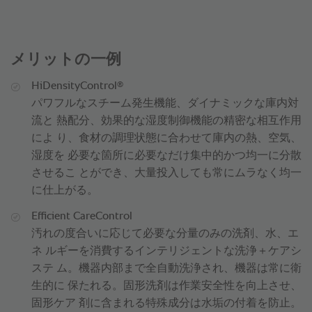
メリットの一例
®
HiDensityControl
パワフルなスチーム発生機能、ダイナミックな庫内対
流と 熱配分、効果的な湿度制御機能の精密な相互作用
によ り、食材の調理状態に合わせて庫内の熱、空気、
湿度を 必要な箇所に必要なだけ集中的かつ均一に分散
させるこ とができ、大量投入しても常にムラなく均一
に仕上がる。
Efficient CareControl
汚れの度合いに応じて必要な分量のみの洗剤、水、エ
ネ ルギーを消費するインテリジェントな洗浄＋ケアシ
ステ ム。機器内部まで全自動洗浄され、機器は常に衛
生的に 保たれる。固形洗剤は作業安全性を向上させ、
固形ケア 剤に含まれる特殊成分は水垢の付着を防止。