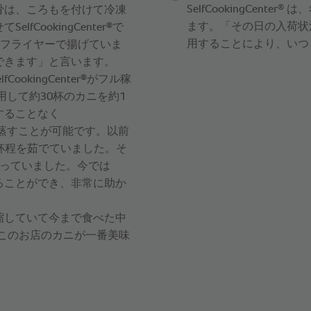
®
SelfCookingCenter
は、
骨は、ころもを付けて冷凍
ます。「その日の入荷状
®
CookingCenter
で
用することにより、いつ
でフライヤーで揚げていま
できます」と言います。
®
kingCenter
がフル稼
用して約30杯のカニを約1
することなく
で蒸すことが可能です。以前
0杯程を茹でていました。そ
行っていました。今では
ることができ、非常に助か
縮していて今まで食べた中
このお店のカニが一番美味