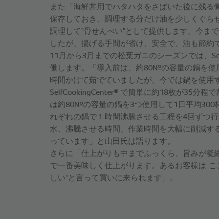
また「海鮮丼用でハタハタをさばいた後に残る
保存しておき、調理する分だけ油を少しくぐらせてSelf
調理して”骨せんべい”として提供します。今ま
したが、揚げる手間が省け、安全で、油も節約
11月から3月までの松葉ガニのシーズンでは、SelfCoo
働します。「導入前は、約80ℓの容量の鍋を使
時間かけて茹でていましたが、今では鍋を使用
®
SelfCookingCenter
で簡単に約18枚が35分程
は約80ℓの容量の鍋を3つ使用して1日平均30
れぞれの鍋で１時間沸騰させる工程を4回ずつ
水、沸騰させる時間、作業時間を大幅に削減す
っています」と山田氏は語ります。
さらに「仕上がりも中までふっくら、旨みが凝
で一番美味しく仕上がります。あるお客様は“こ
しい“と言って買いに来られます」。