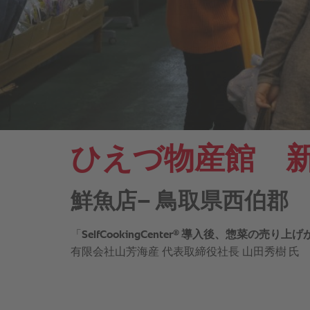
ひえづ物産館 
鮮魚店– 鳥取県西伯郡
®
「
SelfCookingCenter
導入後、惣菜の売り上げ
有限会社山芳海産 代表取締役社長 山田秀樹
氏