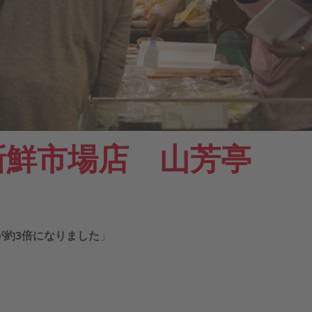
新鮮市場店 山芳亭
が約3倍になりました
」