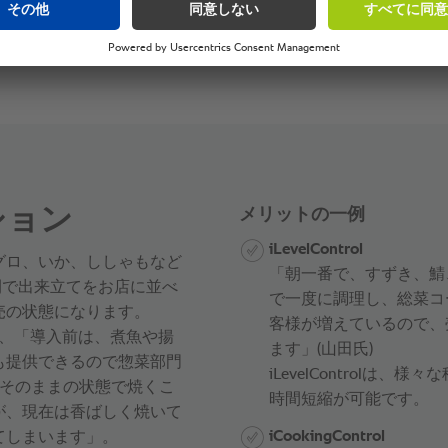
ション
メリットの一例
iLevelControl
グロ、いか、ししゃもなど
「朝一番で、すずき、鯖
間で出来立てをお店に並べ
で一度に調理し、総菜コ
売の状態になります。
客様が増えているので、
は、「導入前は、煮魚や揚
ます」(山田氏)
も提供できるので惣菜部門
iLevelControl
はそのままの状態で焼くこ
時間短縮が可能です。
が、現在は香ばしく焼いて
iCookingControl
てしまいます」。