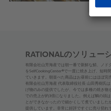
RATIONALのソリュー
有限会社山芳海産では朝一番で新鮮な鯖、ノド
®
をSelfCookingCenter
で一度に焼き上げ、短時
ていきます。朝並べた商品はお昼前にはほぼ完
有限会社山芳海産 代表取締役社長 山田秀樹氏
げ物のみの提供でしたが、今では多種の焼き物
での売上が約3倍になりました。例えば鯛の頭
とができなかったので細かくして煮ていました
提供しています。非常に好評ですぐに売り切れ