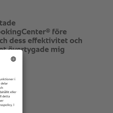
f, oxkinder, gås och i
alla gryträtter tillagar vi
tten på låg temperatur
igör tid för vår à la carte-
 kökschef