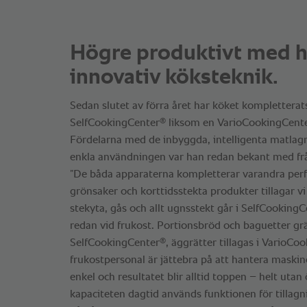
Högre produktivt med h
innovativ köksteknik.
Sedan slutet av förra året har köket komplettera
®
SelfCookingCenter
liksom en VarioCookingCent
Fördelarna med de inbyggda, intelligenta matlag
enkla användningen var han redan bekant med fr
”De båda apparaterna kompletterar varandra perfe
grönsaker och korttidsstekta produkter tillagar vi
stekyta, gås och allt ugnsstekt går i SelfCooking
redan vid frukost. Portionsbröd och baguetter gr
®
SelfCookingCenter
, äggrätter tillagas i VarioCo
frukostpersonal är jättebra på att hantera maski
enkel och resultatet blir alltid toppen – helt utan
kapaciteten dagtid används funktionen för tillagn