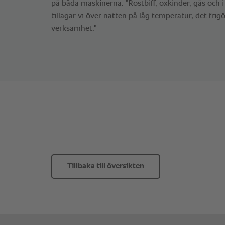
på båda maskinerna. ”Rostbiff, oxkinder, gås och i 
tillagar vi över natten på låg temperatur, det frigör
verksamhet."
Tillbaka till översikten