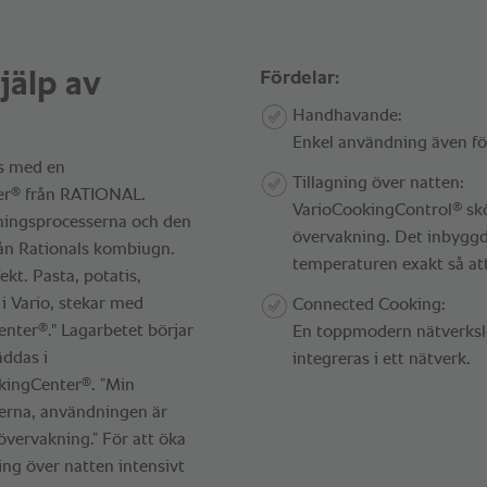
jälp av
Fördelar:
Handhavande:
Enkel användning även fö
ts med en
Tillagning över natten:
®
er
från RATIONAL.
®
VarioCookingControl
skö
ningsprocesserna och den
övervakning. Det inbyggd
ån Rationals kombiugn.
temperaturen exakt så att
kt. Pasta, potatis,
 i Vario, stekar med
Connected Cooking:
®
Center
." Lagarbetet börjar
En toppmodern nätverkslö
äddas i
integreras i ett nätverk.
®
okingCenter
. ”Min
nerna, användningen är
 övervakning.” För att öka
ing över natten intensivt