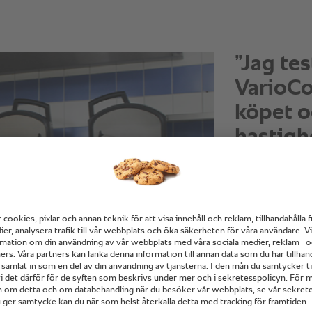
”Rostbif
princip 
över na
vilket fr
del."
Dieter Kobusch,