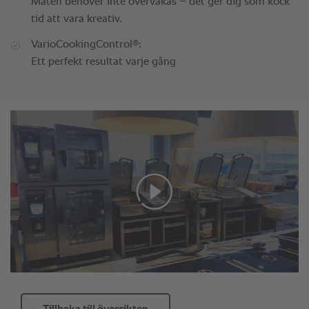
Maten behöver inte övervakas – det ger dig som kock
tid att vara kreativ.
®
VarioCookingControl
:
Ett perfekt resultat varje gång