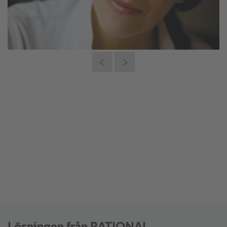
Ingen maträtt lämnar vårt kök utan att
på något sätt ha varit i kontakt med en
®
av våra SelfCookingCenter
-enheter.”
Jefferson Macklin, verkställande direktör och operativ
chef