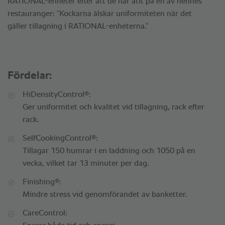
RATIONAL-enheter efter att de har ätit på en av hennes
restauranger: ”Kockarna älskar uniformiteten när det
gäller tillagning i RATIONAL-enheterna.”
Fördelar:
®
HiDensityControl
:
Ger uniformitet och kvalitet vid tillagning, rack efter
rack.
®
SelfCookingControl
:
Tillagar 150 humrar i en laddning och 1050 på en
vecka, vilket tar 13 minuter per dag.
®
Finishing
:
Mindre stress vid genomförandet av banketter.
CareControl: