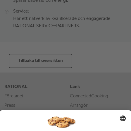
Sparar både tid och energi.
Service:
Har ett nätverk av kvalificerade och engagerade
RATIONAL SERVICE-PARTNERS.
Tillbaka till översikten