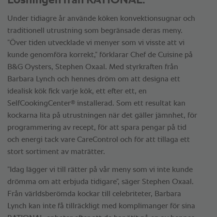
Lösningen från RATIONAL.
Under tidiagre år använde köken konvektionsugnar och
traditionell utrustning som begränsade deras meny.
”Över tiden utvecklade vi menyer som vi visste att vi
kunde genomföra korrekt,” förklarar Chef de Cuisine på
B&G Oysters, Stephen Oxaal. Med styrkraften från
Barbara Lynch och hennes dröm om att designa ett
idealisk kök fick varje kök, ett efter ett, en
®
SelfCookingCenter
installerad. Som ett resultat kan
kockarna lita på utrustningen när det gäller jämnhet, för
programmering av recept, för att spara pengar på tid
och energi tack vare CareControl och för att tillaga ett
stort sortiment av maträtter.
”Idag lägger vi till rätter på vår meny som vi inte kunde
drömma om att erbjuda tidigare”, säger Stephen Oxaal.
Från världsberömda kockar till celebriteter, Barbara
Lynch kan inte få tillräckligt med komplimanger för sina