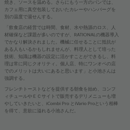
焼き、ソースを温める。さらにもう一方のパンでは、
カフェ用に真空包装しておいたカレーやハンバーグを
別の温度で湯せんする。
「飲食店の経営では時間、食材、水や熱源のロス、人
材確保など課題が多いのですが、RATIONALの機器導入
でかなり解決されました。機械に任せることに抵抗が
ある人もいるかもしれませんが、料理人として培った
技術、知識は機器の設定に活かすことができるし、料
理は常に同じクオリティ。個人店、特にワンオペの店
でのメリットは大いにあると思います」と小池さんは
強調する。
フレンチトーストなどを提供する朝食を始め、コンフ
ィチュールやＥＣサイトで販売するデリメニューも増
やしていきたいと、iCombi Pro とiVario Proという相棒
を得て、意欲に溢れる小池さんだ。