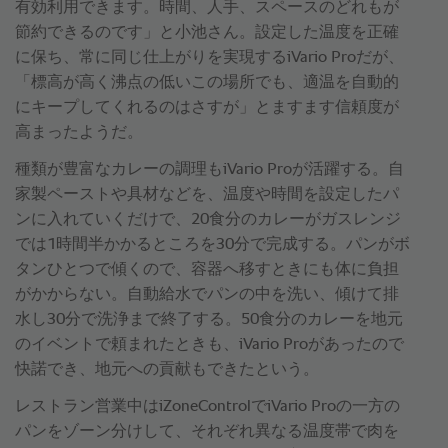
有効利用できます。時間、人手、スペースのどれもが
節約できるのです」と小池さん。設定した温度を正確
に保ち、常に同じ仕上がりを実現するiVario Proだが、
「標高が高く沸点の低いこの場所でも、適温を自動的
にキープしてくれるのはさすが」とますます信頼度が
高まったようだ。
種類が豊富なカレーの調理もiVario Proが活躍する。自
家製ペーストや具材などを、温度や時間を設定したパ
ンに入れていくだけで、20食分のカレーがガスレンジ
では1時間半かかるところを30分で完成する。パンがボ
タンひとつで傾くので、容器へ移すときにも体に負担
がかからない。自動給水でパンの中を洗い、傾けて排
水し30分で洗浄まで終了する。50食分のカレーを地元
のイベントで頼まれたときも、iVario Proがあったので
快諾でき、地元への貢献もできたという。
レストラン営業中はiZoneControlでiVario Proの一方の
パンをゾーン分けして、それぞれ異なる温度帯で肉を