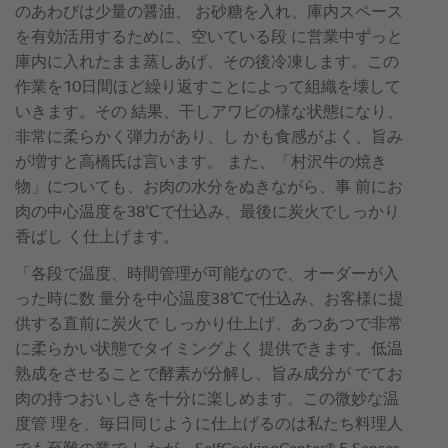
のあわびは少量の醤油、 お砂糖を入れ、庫内スペース
を有効活用するために、空いている段 に営業中ずっと
庫内に入れたまま蒸しあげ、その後冷凍します。この
作業を10日間ほど繰り返すことによって組織を壊して
いきます。その 結果、干しアワビの様な状態になり、
非常に柔らかく弾力があり、し かも食感がよく、旨み
が増すと高橋氏は言います。 また、「村沢牛の焼き
物」についても、お肉の水分をぬきながら、事 前にお
肉の中心温度を38℃で仕込み、最後に炭火でしっかり
香ばし く仕上げます。
「各段で温度、時間管理が可能なので、オーダーが入
った時に数 量分を中心温度38℃で仕込み、お客様に提
供する直前に炭火で しっかり仕上げ、あつあつで非常
に柔らかい状態でタイミングよく 提供できます。低温
熟成をさせることで酵素が分解し、旨み成分が でてお
肉の持つおいしさを十分に楽しめます。この微妙な温
度管 理を、毎日同じように仕上げるのは私たち料理人
®