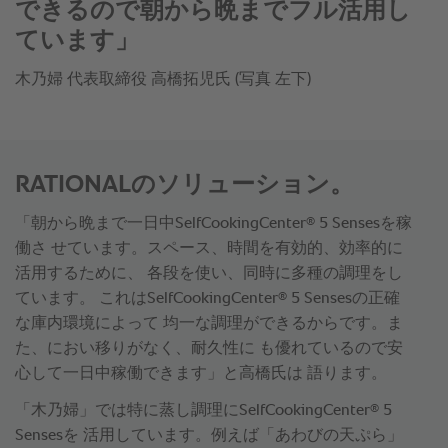
によって、新しい料理の世界を創るこ
とができます」
木乃婦 代表取締役 高橋拓児氏
RATIONALのソリューション。
®
「朝から晩まで一日中SelfCookingCenter
5 Sensesを稼
働さ せています。スペース、時間を有効的、効率的に
活用するために、 各段を使い、同時に多種の調理をし
®
ています。 これはSelfCookingCenter
5 Sensesの正確
な庫内環境によって 均一な調理ができるからです。ま
た、におい移りがなく、耐久性に も優れているので安
心して一日中稼働できます」と高橋氏は 語ります。
®
「木乃婦」では特に蒸し調理にSelfCookingCenter
5
Sensesを 活用しています。例えば「あわびの天ぷら」