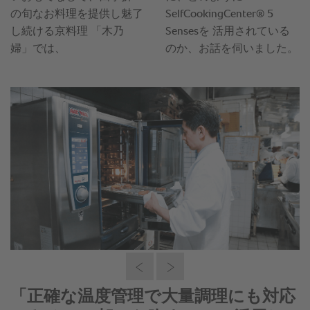
®
「 SelfCookingCenter
5 Sensesの技術