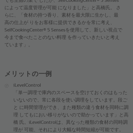
でも至難の業で したが、SelfCookingCenter
5 Senses
によって温度管理が可能 になりました」と高橋氏。 さ
らに、「食材の持つ香り、素材を最大限に生かし、最
高の仕上が りをお客様に提供できるかを常に考え、
®
SelfCookingCenter
5 Sensesを使用して、新しい視点で
今まで食べたことのない料理 を作っていきたいと考え
ています」。
メリットの一例
iLevelControl
「単一調理で庫内のスペースを空けておくのはもった
いないので、常に各段を使い調理をしています。段ご
と に時間管理ができ、また種類の違う食材を同時に調
理 してもにおい移りがないので助かっています」と高
橋 氏。iLevelControlは、異なった種類の食材の同時調
理が 可能、それにより大幅な時間短縮が可能です。