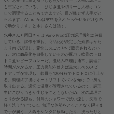
や、お弁当に添えるひじき煮や切り干し大根の調理に
も重宝されている。「ひじき煮や切り干し大根はコン
ロで調理することもできますが、目が離せず人手がと
られます。iVario Proは材料を入れたら任せるだけなの
で助かります」と水井さんは話す。
水井さんと岡田さんはiVario Proの圧力調理機能に注目
している。試作を重ね、商品化が決定した煮豚はかた
まり肉で調理し、豪快に丸ごと1本で販売されるとい
う。次に商品化を目指しているのが豚バラ軟骨のトロ
トロ煮やビーフカレーだ。煮込み料理は通常、調理に
時間がかかるが、圧力機能を使えば最大35％のスピー
ドアップが実現し、軟骨も120分程でトロトロに仕上が
る。調理終了後はオートリフトでパンを傾けて中身を
取り出せる。適切に温度が管理されているので、調理
中にこびりつきが生じることもないため、次の調理に
とりかかる際も、付属のシャワーで洗い流し、洗剤で
軽く洗うだけでOK。無理な体勢をとることなく隅々ま
で手が届く。大鍋をシンクに移動したり、洗ったりと