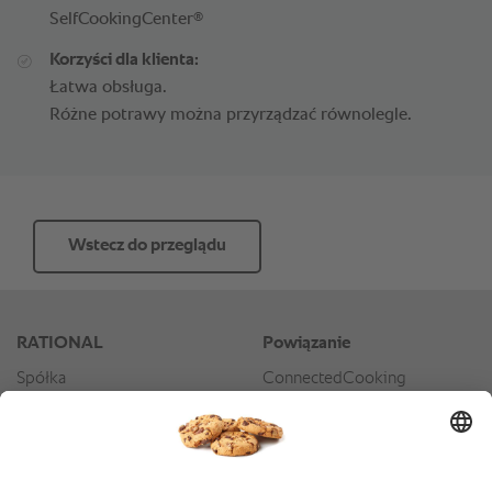
®
SelfCookingCenter
Korzyści dla klienta:
Łatwa obsługa.
Różne potrawy można przyrządzać równolegle.
Wstecz do przeglądu