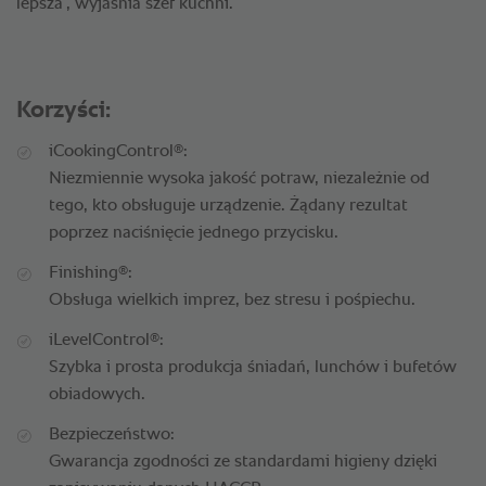
lepsza”, wyjaśnia szef kuchni.
Korzyści:
®
iCookingControl
:
Niezmiennie wysoka jakość potraw, niezależnie od
tego, kto obsługuje urządzenie. Żądany rezultat
poprzez naciśnięcie jednego przycisku.
®
Finishing
:
Obsługa wielkich imprez, bez stresu i pośpiechu.
®
iLevelControl
:
Szybka i prosta produkcja śniadań, lunchów i bufetów
obiadowych.
Bezpieczeństwo:
Gwarancja zgodności ze standardami higieny dzięki