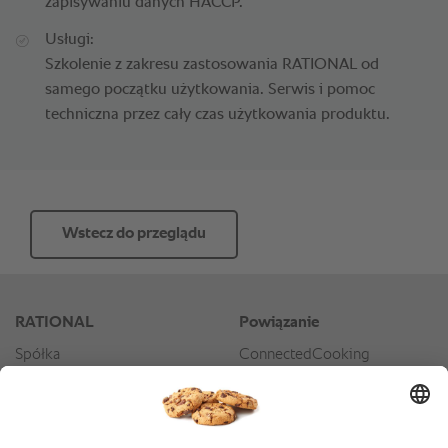
zapisywaniu danych HACCP.
Usługi:
Szkolenie z zakresu zastosowania RATIONAL od
samego początku użytkowania. Serwis i pomoc
techniczna przez cały czas użytkowania produktu.
Wstecz do przeglądu