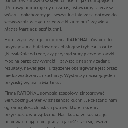
bankietów zarówno w stylu chińskim, jak i europejskim.
„Potrawy produkujemy na zapas, ustawiamy talerze w
wózku i dokańczamy je –wszystkie talerze są gotowe do
serwowania w ciągu zaledwie kilku minut”, wyjaśnia
Matias Martinez, szef kuchni.
Hotel wykorzystuje urządzenia RATIONAL również do
przyrządzania bufetów oraz obsługi w trybie à la carte.
„Niezależnie od tego, czy przyrządzamy pieczone kaczki,
rybę na parze czy wypieki – zawsze osiągamy żądane
rezultaty, nawet jeżeli urządzenie obsługiwane jest przez
niedoświadczonych kucharzy. Wystarczy nacisnąć jeden
przycisk”, wyjaśnia Martinez.
Firma RATIONAL pomogła zespołowi zintegrować
SelfCookingCenter w działalność kuchni. „Pokazano nam
ogromną ilość chińskich potraw, które możemy
przyrządzać w urządzeniu. Nasi kucharze kochają je,
ponieważ mają mniej pracy, a jakość stała się jeszcze