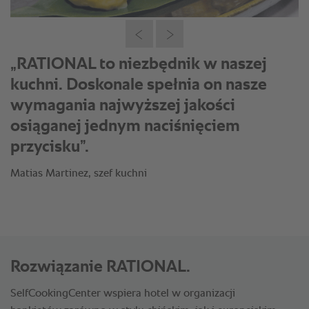
„Z RATIONAL serwujemy ponad 450
talerzy w zaledwie 15 minut. Każda
porcja wygląda tak samo, a jakość jest
wyśmienita. To sprawia, że bankiety
stają się prawdziwą przyjemnością”.
Matias Martinez, szef kuchni
Rozwiązanie RATIONAL.
SelfCookingCenter wspiera hotel w organizacji