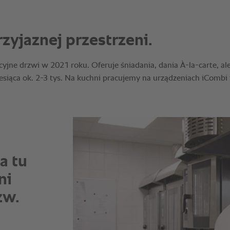
a tu
ni
zw.