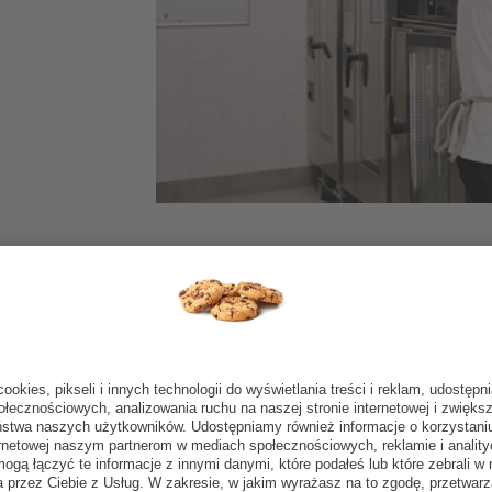
loletnie
Korzyści:
Precyzja