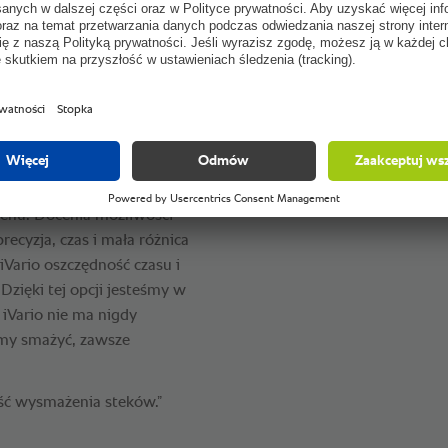
Stałość temperatury podc
czerpanie przyjemności z
kiej jakości dania, którą
Gotowanie pod ciśnienie
stko do a-la carte,
Oszczędność czasu
, bankietów i grup.” mówi
niu szef kuchni ma
acji są jego autorskimi
enu. Docenia możliwości
ecyzja, czas i mała różnica
Vario oszczędność czasu i
zięki tej opcji jesteśmy w
 iVario nie ma nigdy
emy smażyć, zawsze
ość wysmażenia steków.”