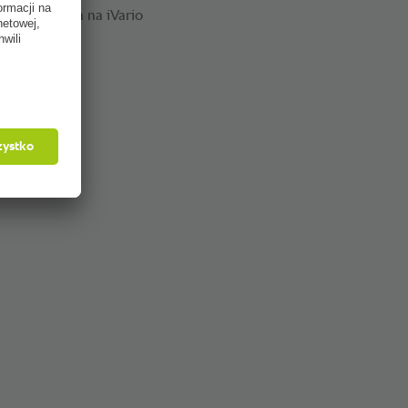
zas smażenia na iVario
m