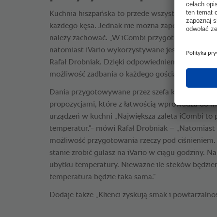
Kuchnia hiszpańska to przede wszystkim radość i 
każdego kęsa. Jednak nie można zapominać o wyso
należy zachować. „W iCombi przygotowujemy wszy
natomiast iVario wykorzystywane jest do śniadań
Rafał Drobniak. Dzięki odpowiedniemu wyposaże
możliwość zadbania o każdego gościa.
Dania przygotowywane przez szefa kuchni restaur
propozycjami, które z łatwością wprowadza do m
urządzeń w kuchni „Największa zaleta iCombi to pr
temperatur.”- mówi Rafał Drobniak – „Natomiast i
możliwość przygotowania rzeczy pod ciśnieniem. D
stanie zrobić gulasz na iVario w ciągu godziny. Na
ubytku temperatury. Nieważne ile steków będzi
temperatura będzie taka sama.”
Dodaje także „Klienci zyskują smak i powtarzaln