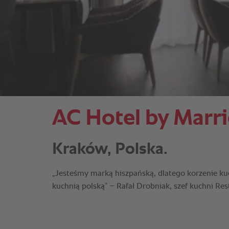
AC Hotel by Marr
Kraków, Polska.
„Jesteśmy marką hiszpańską, dlatego korzenie ku
kuchnią polską” – Rafał Drobniak, szef kuchni R