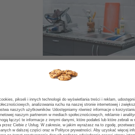
ości i łatwy
Korzyści:
Łatwość w obsłudze