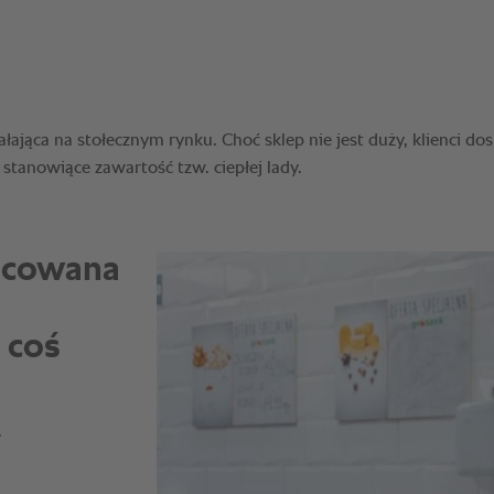
nicowana
 coś
.