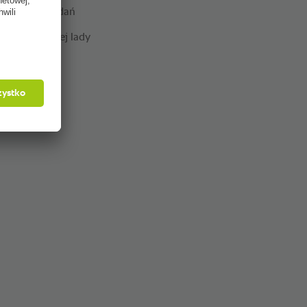
gotowywania dań
 oferty ciepłej lady