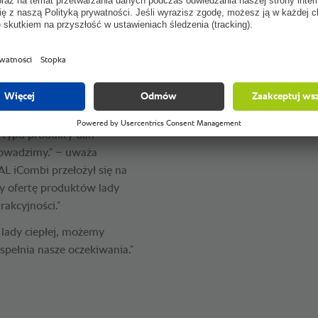
Szereg możliwości przy
 względu na ich duże
pewnego rodzaju opór wśród
Ułatwienie w rozszerzaniu
naniu tego urządzenia
 Katarzyna Sarzysko.
ym sklepem w okolicy.
zerzy grono lojalnych
o typu produkty dań
prowadzimy.” – uważa
L iCombi przełożył się na
y ofertę produktów lady
rakcyjności.”
 lady ciepłej, możemy
pełnia nasze oczekiwania.”