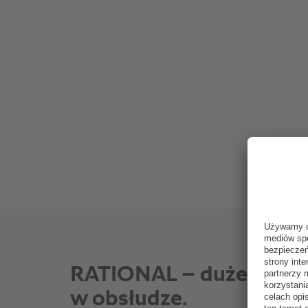
RATIONAL – duże możliw
w obsłudze.