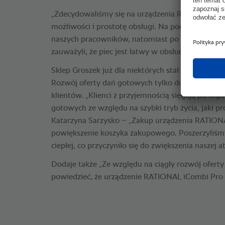
„Zdecydowaliśmy się na urządzenia RATIONAL ze
możliwości i prostotę obsługi. Na początku był 
naszych pracowników, natomiast po bliższym poz
zauważyli, że piec jest łatwy w obsłudze.” - mówi
Sklep Groszek już dla niektórych stał się ulubion
Rozwój oferty dań gotowych tylko dodatkowo pos
klientów. „Klienci z przyjemnością sięgają po teg
gotowych ze względu na szybki tryb życia, jaki 
Katarzyna Sarzysko – „Zakup urządzenia RATIONA
powiększenie koszyka zakupowego. Poszerzyliśm
ciepłej, co przyczyniło się do zwiększenia naszej at
Dodaje także „Ze względu na ciągły rozwój oferty
powiedzieć, że urządzenie RATIONAL iCombi Pro s