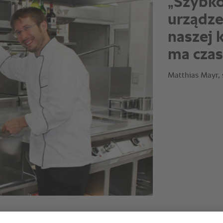
„Intelig
wykonuj
pracy. 
wtedy z
rzeczam
Matthias Mayr, 