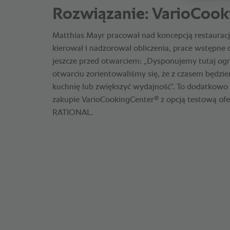
Rozwiązanie: VarioCook
Matthias Mayr pracował nad koncepcją restauracji 
kierował i nadzorował obliczenia, prace wstępne o
jeszcze przed otwarciem: „Dysponujemy tutaj ogr
otwarciu zorientowaliśmy się, że z czasem będz
kuchnię lub zwiększyć wydajność”. To dodatkowo 
®
zakupie VarioCookingCenter
z opcją testową of
RATIONAL.