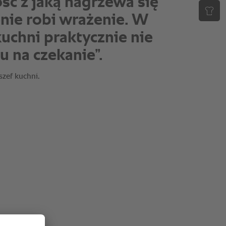
encja kulinarna
e za nas lwią część
Mój zespół i ja możemy
ająć się innymi
i”.
szef kuchni.