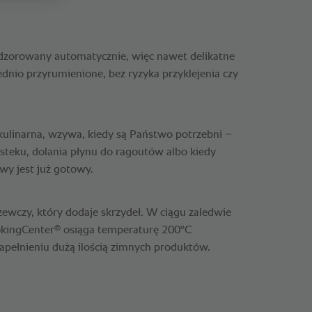
adzorowany automatycznie, więc nawet delikatne
dnio przyrumienione, bez ryzyka przyklejenia czy
ulinarna, wzywa, kiedy są Państwo potrzebni –
 steku, dolania płynu do ragoutów albo kiedy
wy jest już gotowy.
wczy, który dodaje skrzydeł. W ciągu zaledwie
®
okingCenter
osiąga temperaturę 200°C
napełnieniu dużą ilością zimnych produktów.