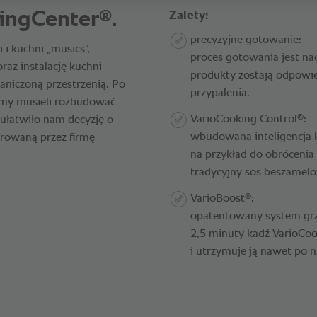
®
ingCenter
.
Zalety:
precyzyjne gotowanie:
i kuchni „musics”,
proces gotowania jest n
raz instalację kuchni
produkty zostają odpowie
aniczoną przestrzenią. Po
przypalenia.
iemy musieli rozbudować
®
VarioCooking Control
:
ułatwiło nam decyzję o
wbudowana inteligencja k
erowaną przez firmę
na przykład do obrócenia
tradycyjny sos beszamelo
®
VarioBoost
:
opatentowany system grze
2,5 minuty kadź VarioCo
i utrzymuje ją nawet po 