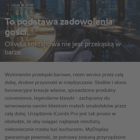
To podstawa zadowolenia
gości.
Oliwka koktajlowa nie jest przekąską w
barze.
Wyśmienite przekąski barowe, room service przez całą
dobę, drobne przysmaki w międzyczasie. Słodkie i słone.
Innowacyjne kreacje własne, sprawdzone produkty
convenience, legendarne klasyki - zachęcamy do
serwowania swoim klientom małych smakołyków przez
całą dobę. Urządzenie iCombi Pro jest tak proste w
obsłudze, że aby osiągać najlepsze rezultaty,
niekoniecznie trzeba być kucharzem. MyDisplay
gwarantuje pewność, że potrawy zostaną przyrządzone